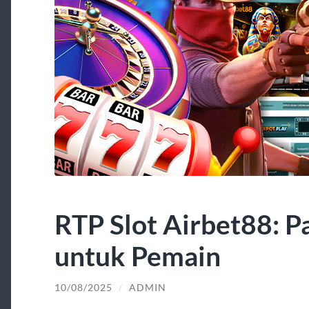
RTP Slot Airbet88: 
untuk Pemain
10/08/2025
/
ADMIN