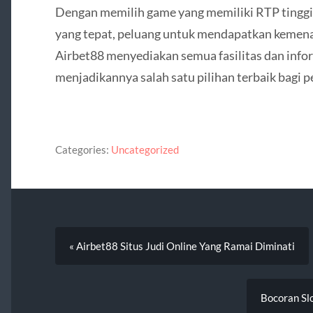
Dengan memilih game yang memiliki RTP tinggi
yang tepat, peluang untuk mendapatkan kemena
Airbet88 menyediakan semua fasilitas dan info
menjadikannya salah satu pilihan terbaik bagi pe
Categories:
Uncategorized
« Airbet88 Situs Judi Online Yang Ramai Diminati
Bocoran Sl