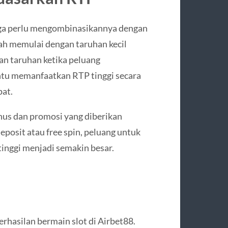
uga perlu mengombinasikannya dengan
lah memulai dengan taruhan kecil
an taruhan ketika peluang
ntu memanfaatkan RTP tinggi secara
at.
nus dan promosi yang diberikan
posit atau free spin, peluang untuk
nggi menjadi semakin besar.
rhasilan bermain slot di Airbet88.