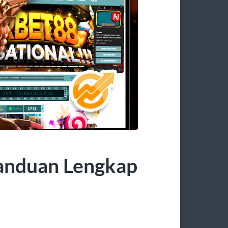
Panduan Lengkap