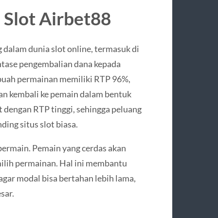
Slot Airbet88
g dalam dunia slot online, termasuk di
tase pengembalian dana kepada
ebuah permainan memiliki RTP 96%,
akan kembali ke pemain dalam bentuk
 dengan RTP tinggi, sehingga peluang
ing situs slot biasa.
ermain. Pemain yang cerdas akan
ilih permainan. Hal ini membantu
gar modal bisa bertahan lebih lama,
sar.