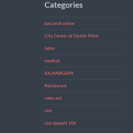
Categories
baccarat online
City Center at Oyster Point
hotel
medical
RAJANAGA99
Restaurant
rolet asli
slot
slot deposit 10k