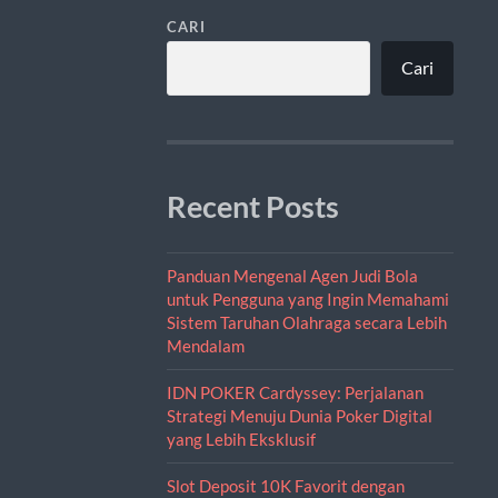
CARI
Cari
Recent Posts
Panduan Mengenal Agen Judi Bola
untuk Pengguna yang Ingin Memahami
Sistem Taruhan Olahraga secara Lebih
Mendalam
IDN POKER Cardyssey: Perjalanan
Strategi Menuju Dunia Poker Digital
yang Lebih Eksklusif
Slot Deposit 10K Favorit dengan