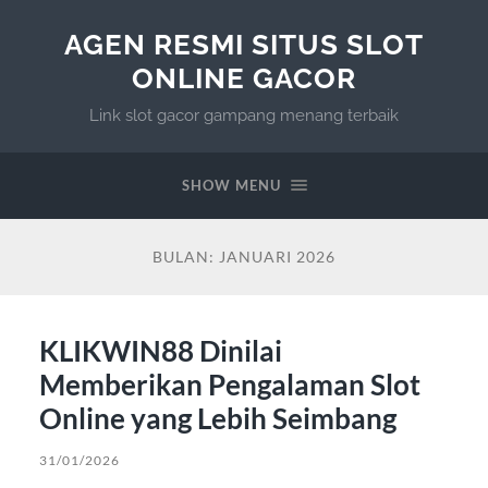
AGEN RESMI SITUS SLOT
ONLINE GACOR
Link slot gacor gampang menang terbaik
SHOW MENU
BULAN:
JANUARI 2026
KLIKWIN88 Dinilai
Memberikan Pengalaman Slot
Online yang Lebih Seimbang
31/01/2026