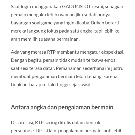
Saat login menggunakan GADUNSLOT resmi, sebagian
pemain mengaku lebih nyaman jika sudah punya
bayangan soal game yang ingin dicoba. Bukan berarti
mereka langsung fokus pada satu angka, tapi lebih ke
arah memilih suasana permainan.
Ada yang merasa RTP membantu mengatur ekspektasi.
Dengan begitu, pemain tidak mudah terbawa emosi
saat sesi terasa datar. Pemahaman sederhana ini justru
membuat pengalaman bermain lebih tenang, karena
tidak berharap terlalu tinggi sejak awal.
Antara angka dan pengalaman bermain
Di satu sisi, RTP sering ditulis dalam bentuk
persentase. Di sisi lain, pengalaman bermain jauh lebih