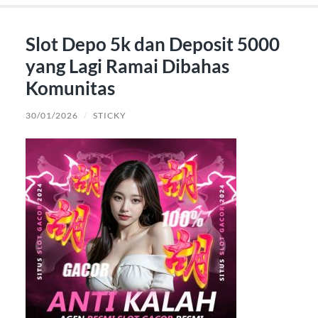
Slot Depo 5k dan Deposit 5000
yang Lagi Ramai Dibahas
Komunitas
30/01/2026
/
STICKY