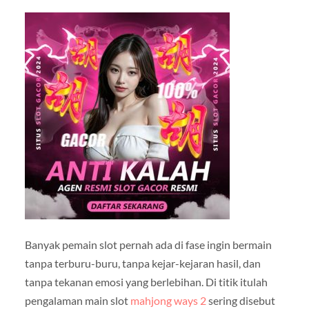
Banyak pemain slot pernah ada di fase ingin bermain
tanpa terburu-buru, tanpa kejar-kejaran hasil, dan
tanpa tekanan emosi yang berlebihan. Di titik itulah
pengalaman main slot
mahjong ways 2
sering disebut