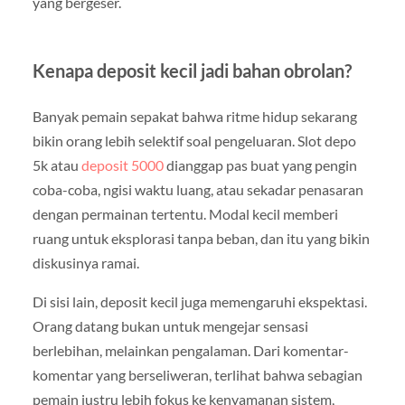
yang bergeser.
Kenapa deposit kecil jadi bahan obrolan?
Banyak pemain sepakat bahwa ritme hidup sekarang
bikin orang lebih selektif soal pengeluaran. Slot depo
5k atau
deposit 5000
dianggap pas buat yang pengin
coba-coba, ngisi waktu luang, atau sekadar penasaran
dengan permainan tertentu. Modal kecil memberi
ruang untuk eksplorasi tanpa beban, dan itu yang bikin
diskusinya ramai.
Di sisi lain, deposit kecil juga memengaruhi ekspektasi.
Orang datang bukan untuk mengejar sensasi
berlebihan, melainkan pengalaman. Dari komentar-
komentar yang berseliweran, terlihat bahwa sebagian
pemain justru lebih fokus ke kenyamanan sistem,