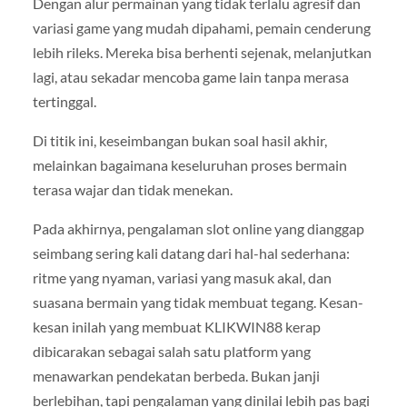
Dengan alur permainan yang tidak terlalu agresif dan
variasi game yang mudah dipahami, pemain cenderung
lebih rileks. Mereka bisa berhenti sejenak, melanjutkan
lagi, atau sekadar mencoba game lain tanpa merasa
tertinggal.
Di titik ini, keseimbangan bukan soal hasil akhir,
melainkan bagaimana keseluruhan proses bermain
terasa wajar dan tidak menekan.
Pada akhirnya, pengalaman slot online yang dianggap
seimbang sering kali datang dari hal-hal sederhana:
ritme yang nyaman, variasi yang masuk akal, dan
suasana bermain yang tidak membuat tegang. Kesan-
kesan inilah yang membuat KLIKWIN88 kerap
dibicarakan sebagai salah satu platform yang
menawarkan pendekatan berbeda. Bukan janji
berlebihan, tapi pengalaman yang dinilai lebih pas bagi