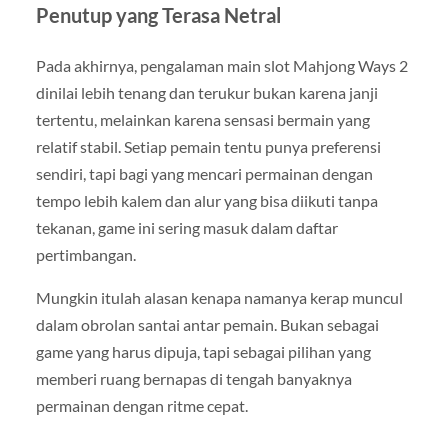
Penutup yang Terasa Netral
Pada akhirnya, pengalaman main slot Mahjong Ways 2
dinilai lebih tenang dan terukur bukan karena janji
tertentu, melainkan karena sensasi bermain yang
relatif stabil. Setiap pemain tentu punya preferensi
sendiri, tapi bagi yang mencari permainan dengan
tempo lebih kalem dan alur yang bisa diikuti tanpa
tekanan, game ini sering masuk dalam daftar
pertimbangan.
Mungkin itulah alasan kenapa namanya kerap muncul
dalam obrolan santai antar pemain. Bukan sebagai
game yang harus dipuja, tapi sebagai pilihan yang
memberi ruang bernapas di tengah banyaknya
permainan dengan ritme cepat.