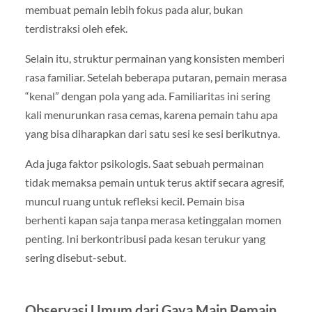
membuat pemain lebih fokus pada alur, bukan
terdistraksi oleh efek.
Selain itu, struktur permainan yang konsisten memberi
rasa familiar. Setelah beberapa putaran, pemain merasa
“kenal” dengan pola yang ada. Familiaritas ini sering
kali menurunkan rasa cemas, karena pemain tahu apa
yang bisa diharapkan dari satu sesi ke sesi berikutnya.
Ada juga faktor psikologis. Saat sebuah permainan
tidak memaksa pemain untuk terus aktif secara agresif,
muncul ruang untuk refleksi kecil. Pemain bisa
berhenti kapan saja tanpa merasa ketinggalan momen
penting. Ini berkontribusi pada kesan terukur yang
sering disebut-sebut.
Observasi Umum dari Gaya Main Pemain