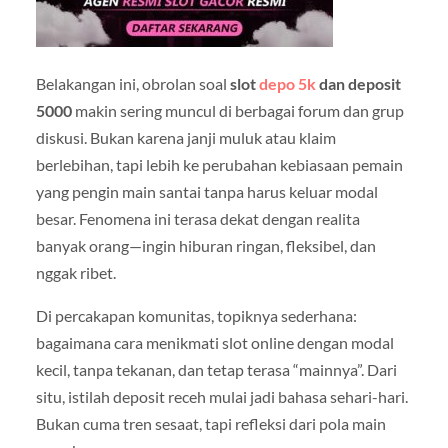
Belakangan ini, obrolan soal
slot
depo 5k
dan deposit
5000
makin sering muncul di berbagai forum dan grup
diskusi. Bukan karena janji muluk atau klaim
berlebihan, tapi lebih ke perubahan kebiasaan pemain
yang pengin main santai tanpa harus keluar modal
besar. Fenomena ini terasa dekat dengan realita
banyak orang—ingin hiburan ringan, fleksibel, dan
nggak ribet.
Di percakapan komunitas, topiknya sederhana:
bagaimana cara menikmati slot online dengan modal
kecil, tanpa tekanan, dan tetap terasa “mainnya”. Dari
situ, istilah deposit receh mulai jadi bahasa sehari-hari.
Bukan cuma tren sesaat, tapi refleksi dari pola main