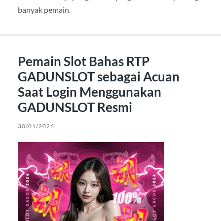
banyak pemain.
Pemain Slot Bahas RTP
GADUNSLOT sebagai Acuan
Saat Login Menggunakan
GADUNSLOT Resmi
30/01/2026