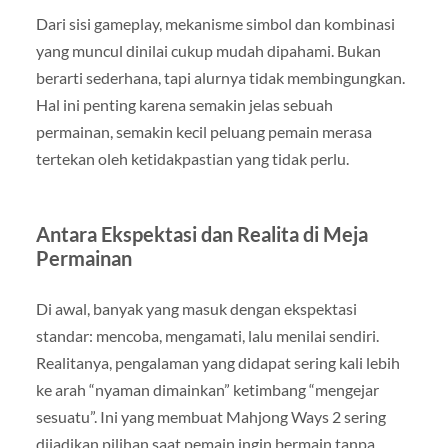
Dari sisi gameplay, mekanisme simbol dan kombinasi
yang muncul dinilai cukup mudah dipahami. Bukan
berarti sederhana, tapi alurnya tidak membingungkan.
Hal ini penting karena semakin jelas sebuah
permainan, semakin kecil peluang pemain merasa
tertekan oleh ketidakpastian yang tidak perlu.
Antara Ekspektasi dan Realita di Meja
Permainan
Di awal, banyak yang masuk dengan ekspektasi
standar: mencoba, mengamati, lalu menilai sendiri.
Realitanya, pengalaman yang didapat sering kali lebih
ke arah “nyaman dimainkan” ketimbang “mengejar
sesuatu”. Ini yang membuat Mahjong Ways 2 sering
dijadikan pilihan saat pemain ingin bermain tanpa