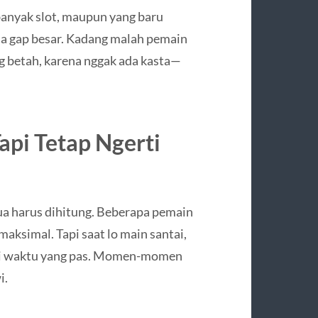
banyak slot, maupun yang baru
a gap besar. Kadang malah pemain
ng betah, karena nggak ada kasta—
api Tetap Ngerti
ua harus dihitung. Beberapa pemain
maksimal. Tapi saat lo main santai,
ik di waktu yang pas. Momen-momen
i.