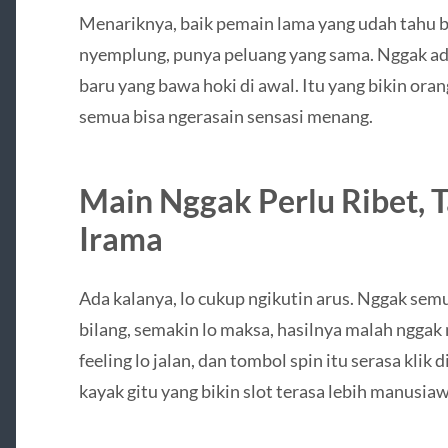
Menariknya, baik pemain lama yang udah tahu 
nyemplung, punya peluang yang sama. Nggak ad
baru yang bawa hoki di awal. Itu yang bikin ora
semua bisa ngerasain sensasi menang.
Main Nggak Perlu Ribet, T
Irama
Ada kalanya, lo cukup ngikutin arus. Nggak sem
bilang, semakin lo maksa, hasilnya malah nggak 
feeling lo jalan, dan tombol spin itu serasa kl
kayak gitu yang bikin slot terasa lebih manusiaw