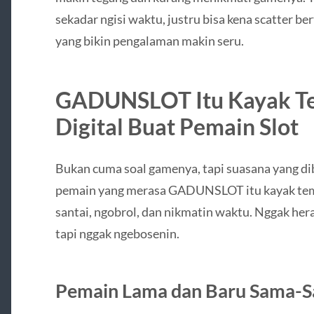
sekadar ngisi waktu, justru bisa kena scatter be
yang bikin pengalaman makin seru.
GADUNSLOT Itu Kayak T
Digital Buat Pemain Slot
Bukan cuma soal gamenya, tapi suasana yang d
pemain yang merasa GADUNSLOT itu kayak tem
santai, ngobrol, dan nikmatin waktu. Nggak her
tapi nggak ngebosenin.
Pemain Lama dan Baru Sama-S