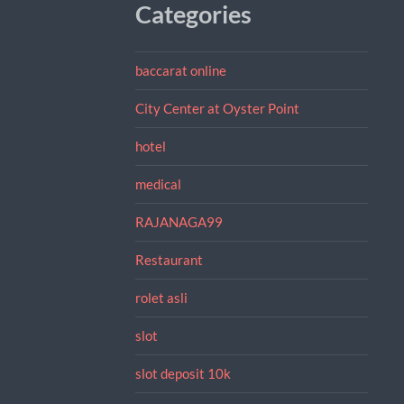
Categories
baccarat online
City Center at Oyster Point
hotel
medical
RAJANAGA99
Restaurant
rolet asli
slot
slot deposit 10k