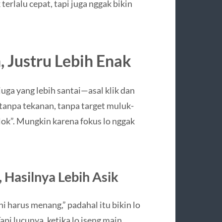
rlalu cepat, tapi juga nggak bikin
 Justru Lebih Enak
uga yang lebih santai—asal klik dan
 tanpa tekanan, tanpa target muluk-
ok”. Mungkin karena fokus lo nggak
 Hasilnya Lebih Asik
ni harus menang,” padahal itu bikin lo
i lucunya, ketika lo iseng main,