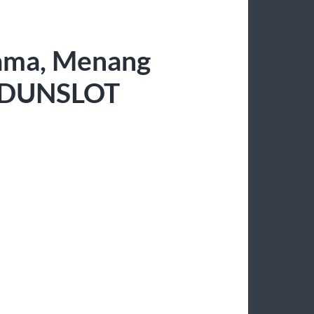
ama, Menang
GADUNSLOT