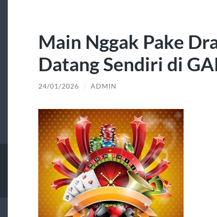
Main Nggak Pake Dr
Datang Sendiri di 
24/01/2026
/
ADMIN