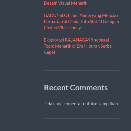
Desain Visual Menarik
GADUNSLOT Jadi Nama yang Mencuri
Perhatian di Dunia Toto Slot 4D dengan
Casino Vibes Today
Eksplorasi RAJANAGA99 sebagai
Topik Menarik di Era Hiburan Serba
Cepat
Recent Comments
Tidak ada komentar untuk ditampilkan.