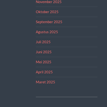
November 2025
Oktober 2025
September 2025
Agustus 2025
Juli 2025
Juni 2025
Mei 2025
April 2025
Maret 2025