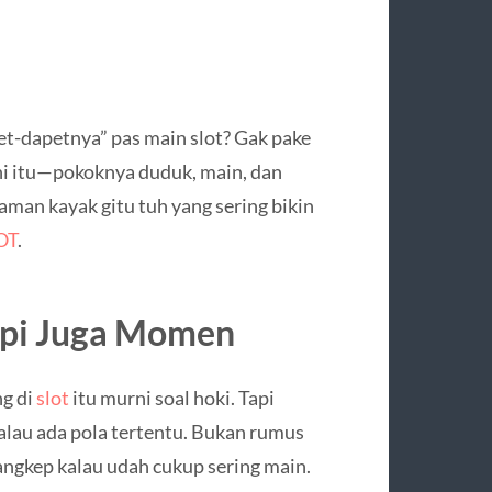
pet-dapetnya” pas main slot? Gak pake
g ini itu—pokoknya duduk, main, dan
laman kayak gitu tuh yang sering bikin
OT
.
api Juga Momen
g di
slot
itu murni soal hoki. Tapi
kalau ada pola tertentu. Bukan rumus
tangkep kalau udah cukup sering main.