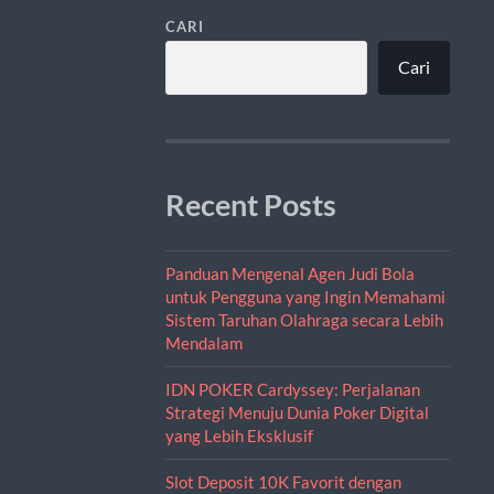
CARI
Cari
Recent Posts
Panduan Mengenal Agen Judi Bola
untuk Pengguna yang Ingin Memahami
Sistem Taruhan Olahraga secara Lebih
Mendalam
IDN POKER Cardyssey: Perjalanan
Strategi Menuju Dunia Poker Digital
yang Lebih Eksklusif
Slot Deposit 10K Favorit dengan