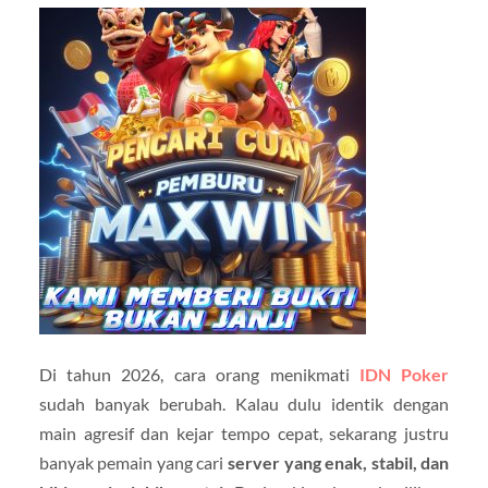
Di tahun 2026, cara orang menikmati
IDN Poker
sudah banyak berubah. Kalau dulu identik dengan
main agresif dan kejar tempo cepat, sekarang justru
banyak pemain yang cari
server yang enak, stabil, dan