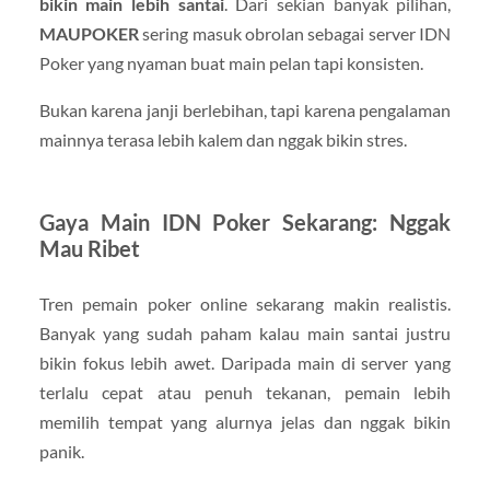
bikin main lebih santai
. Dari sekian banyak pilihan,
MAUPOKER
sering masuk obrolan sebagai server IDN
Poker yang nyaman buat main pelan tapi konsisten.
Bukan karena janji berlebihan, tapi karena pengalaman
mainnya terasa lebih kalem dan nggak bikin stres.
Gaya Main IDN Poker Sekarang: Nggak
Mau Ribet
Tren pemain poker online sekarang makin realistis.
Banyak yang sudah paham kalau main santai justru
bikin fokus lebih awet. Daripada main di server yang
terlalu cepat atau penuh tekanan, pemain lebih
memilih tempat yang alurnya jelas dan nggak bikin
panik.