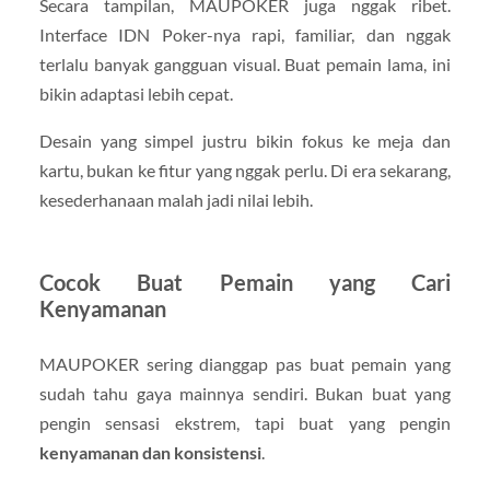
Secara tampilan, MAUPOKER juga nggak ribet.
Interface IDN Poker-nya rapi, familiar, dan nggak
terlalu banyak gangguan visual. Buat pemain lama, ini
bikin adaptasi lebih cepat.
Desain yang simpel justru bikin fokus ke meja dan
kartu, bukan ke fitur yang nggak perlu. Di era sekarang,
kesederhanaan malah jadi nilai lebih.
Cocok Buat Pemain yang Cari
Kenyamanan
MAUPOKER sering dianggap pas buat pemain yang
sudah tahu gaya mainnya sendiri. Bukan buat yang
pengin sensasi ekstrem, tapi buat yang pengin
kenyamanan dan konsistensi
.