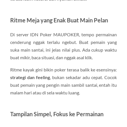
Ritme Meja yang Enak Buat Main Pelan
Di server IDN Poker MAUPOKER, tempo permainan
cenderung nggak terlalu ngebut. Buat pemain yang
suka main santai, ini jelas nilai plus. Ada cukup waktu
buat mikir, baca situasi, dan nggak asal klik.
Ritme kayak gini bikin poker terasa balik ke esensinya:
strategi dan feeling
, bukan sekadar adu cepat. Cocok
buat pemain yang pengin main sambil santai, entah itu
malam hari atau di sela waktu luang.
Tampilan Simpel, Fokus ke Permainan