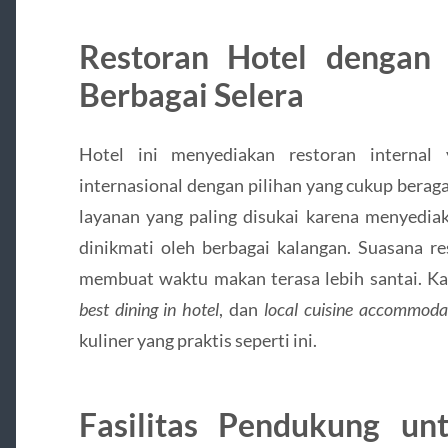
Restoran Hotel denga
Berbagai Selera
Hotel ini menyediakan restoran internal
internasional dengan pilihan yang cukup berag
layanan yang paling disukai karena menyed
dinikmati oleh berbagai kalangan. Suasana re
membuat waktu makan terasa lebih santai. Ka
best dining in hotel
, dan
local cuisine accommoda
kuliner yang praktis seperti ini.
Fasilitas Pendukung un