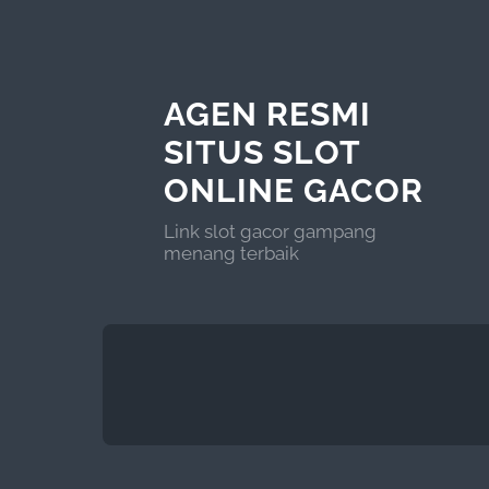
AGEN RESMI
SITUS SLOT
ONLINE GACOR
Link slot gacor gampang
menang terbaik