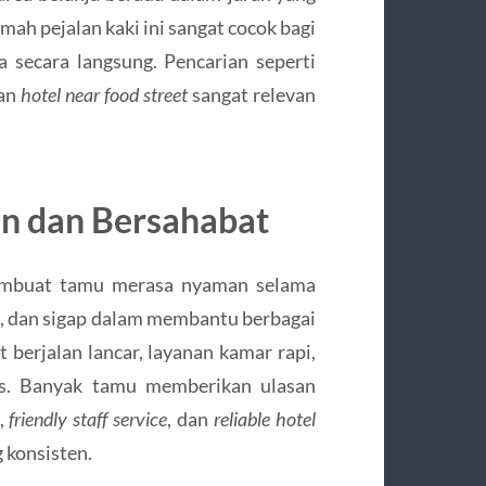
mah pejalan kaki ini sangat cocok bagi
 secara langsung. Pencarian seperti
dan
hotel near food street
sangat relevan
en dan Bersahabat
membuat tamu merasa nyaman selama
al, dan sigap dalam membantu berbagai
 berjalan lancar, layanan kamar rapi,
las. Banyak tamu memberikan ulasan
,
friendly staff service
, dan
reliable hotel
 konsisten.