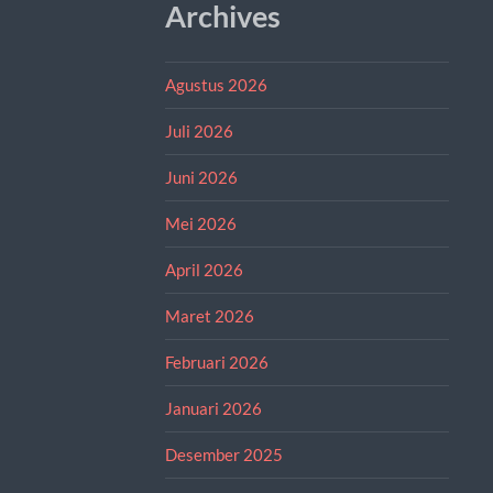
Archives
Agustus 2026
Juli 2026
Juni 2026
Mei 2026
April 2026
Maret 2026
Februari 2026
Januari 2026
Desember 2025