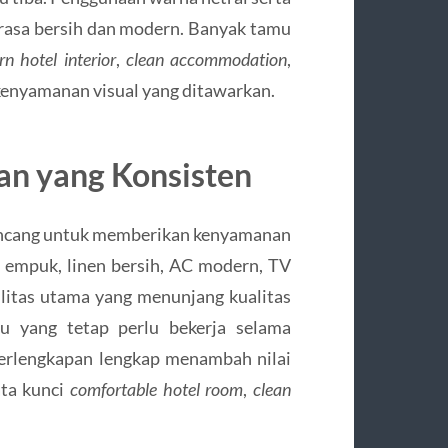
erasa bersih dan modern. Banyak tamu
n hotel interior
,
clean accommodation
,
kenyamanan visual yang ditawarkan.
n yang Konsisten
irancang untuk memberikan kenyamanan
 empuk, linen bersih, AC modern, TV
silitas utama yang menunjang kualitas
mu yang tetap perlu bekerja selama
erlengkapan lengkap menambah nilai
ata kunci
comfortable hotel room
,
clean