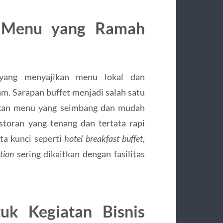
n Menu yang Ramah
 yang menyajikan menu lokal dan
am. Sarapan buffet menjadi salah satu
iakan menu yang seimbang dan mudah
storan yang tenang dan tertata rapi
ta kunci seperti
hotel breakfast buffet
,
tion
sering dikaitkan dengan fasilitas
tuk Kegiatan Bisnis