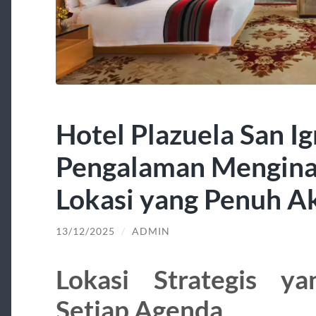
Hotel Plazuela San Ig
Pengalaman Mengina
Lokasi yang Penuh Ak
13/12/2025
/
ADMIN
Lokasi Strategis 
Setiap Agenda